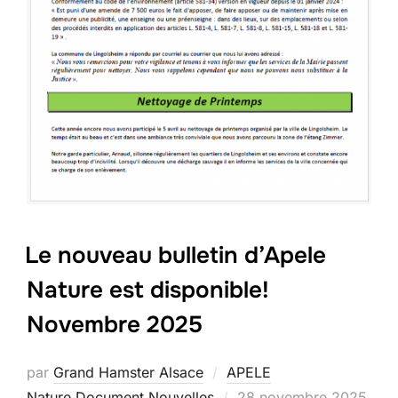
Le nouveau bulletin d’Apele
Nature est disponible!
Novembre 2025
par
Grand Hamster Alsace
APELE
Publié
Nature
,
Document
,
Nouvelles
28 novembre 2025