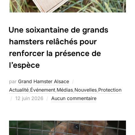
Une soixantaine de grands
hamsters relâchés pour
renforcer la présence de
l’espèce
par
Grand Hamster Alsace
Actualité
,
Événement
,
Médias
,
Nouvelles
,
Protection
Publié
12 juin 2026
Aucun commentaire
le