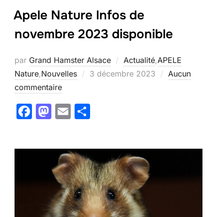
Apele Nature Infos de
novembre 2023 disponible
par
Grand Hamster Alsace
Actualité
,
APELE
Publié
Nature
,
Nouvelles
3 décembre 2023
Aucun
le
commentaire
F
M
E
P
a
a
m
ar
c
st
ai
ta
e
o
l
g
b
d
er
o
o
o
n