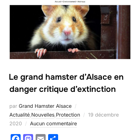
b
d
er
o
o
o
n
k
Le grand hamster d’Alsace en
danger critique d’extinction
par
Grand Hamster Alsace
Publié
Actualité
,
Nouvelles
,
Protection
19 décembre
le
2020
Aucun commentaire
F
M
E
P