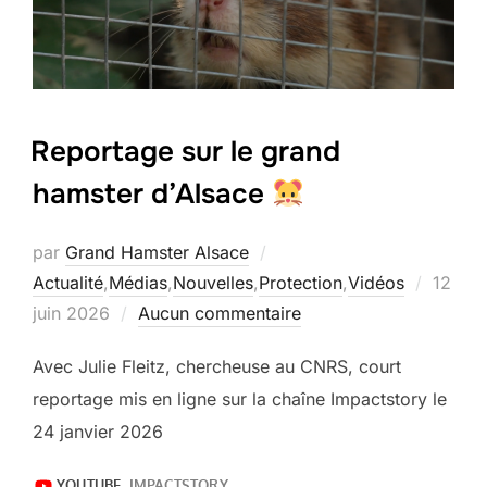
Reportage sur le grand
hamster d’Alsace
par
Grand Hamster Alsace
Publié
Actualité
,
Médias
,
Nouvelles
,
Protection
,
Vidéos
12
le
juin 2026
Aucun commentaire
Avec Julie Fleitz, chercheuse au CNRS, court
reportage mis en ligne sur la chaîne Impactstory le
24 janvier 2026