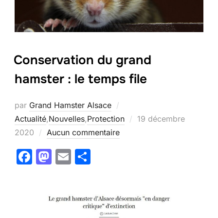
k
Conservation du grand
hamster : le temps file
par
Grand Hamster Alsace
Publié
Actualité
,
Nouvelles
,
Protection
19 décembre
le
2020
Aucun commentaire
F
M
E
P
a
a
m
ar
c
st
ai
ta
e
o
l
g