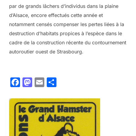
par de grands lâchers d’individus dans la plaine
d’Alsace, encore effectués cette année et
notamment censés compenser les pertes liées à la
destruction d’habitats propices à l’espèce dans le
cadre de la construction récente du contournement
autoroutier ouest de Strasbourg.
F
M
E
P
a
a
m
ar
c
st
ai
ta
e
o
l
g
b
d
er
o
o