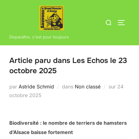
Aller
au
Rechercher :
contenu
PERMUT
Disparaître, c'est pour toujours
Article paru dans Les Echos le 23
octobre 2025
Publié
par
Astride Schmid
dans
Non classé
sur
24
le
octobre 2025
Biodiversité : le nombre de terriers de hamsters
d’Alsace baisse fortement