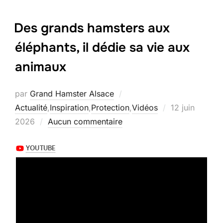
c
st
ai
ta
e
o
l
g
Des grands hamsters aux
b
d
er
éléphants, il dédie sa vie aux
o
o
animaux
o
n
k
par
Grand Hamster Alsace
Publié
Actualité
,
Inspiration
,
Protection
,
Vidéos
12 juin
le
2026
Aucun commentaire