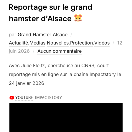
Reportage sur le grand
hamster d’Alsace
par
Grand Hamster Alsace
Publié
Actualité
,
Médias
,
Nouvelles
,
Protection
,
Vidéos
12
le
juin 2026
Aucun commentaire
Avec Julie Fleitz, chercheuse au CNRS, court
reportage mis en ligne sur la chaîne Impactstory le
24 janvier 2026