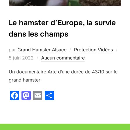
Le hamster d’Europe, la survie
dans les champs
Publi
par
Grand Hamster Alsace
Protection
,
Vidéos
le
5 juin 2022
Aucun commentaire
Un documentaire Arte d’une durée de 43:10 sur le
grand hamster
F
M
E
P
a
a
m
ar
c
st
ai
ta
e
o
l
g